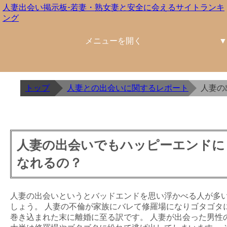
人妻出会い掲示板-若妻・熟女妻と安全に会えるサイトランキ
ング
北海道東北
関東
中部
近畿
中国四国
九州沖縄
北海道
青森
岩手
宮城
秋田
山形
福島
茨城
栃木
群馬
埼玉
千葉
東京
神奈川
新潟
富山
石川
福井
山梨
長野
岐阜
静岡
愛知
三重
滋賀
京都
大阪
兵庫
奈良
和歌山
鳥取
島根
岡山
広島
山口
徳島
香川
愛媛
高知
福岡
佐賀
長崎
熊本
大分
宮崎
鹿児島
沖縄
トップ
人妻との出会いに関するレポート
人妻の
人妻の出会いでもハッピーエンドに
なれるの？
人妻の出会いというとバッドエンドを思い浮かべる人が多
しょう。 人妻の不倫が家族にバレて修羅場になりゴタゴタ
巻き込まれた末に離婚に至る訳です。 人妻が出会った男性