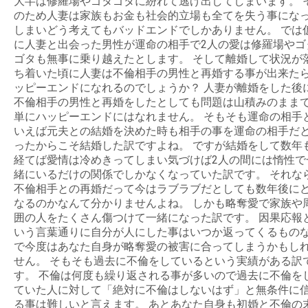
大半は修羅場やゴタゴタに紛れて逃げ出してしまいます。 
のため人妻は家族もお金も社会的立場も全てを失う事にな
しまいどう考えてもバッドエンドでしかありません。 では
に人妻と出会った男性が運命の相手で2人の愛は修羅場やゴ
ゴタも無事に乗り越えたとします。 そして離婚して状況が
ち着いた頃に人妻は不倫相手の男性と再婚する事が出来た
ッピーエンドになれるのでしょうか？ 人妻が離婚をした後
不倫相手の男性と再婚をしたとしても問題は山積みのまま
単にハッピーエンドにはなれません。 そもそも運命の相手
いえば元夫との結婚を決めた時も相手の事を運命の相手だ
ったからこそ結婚した訳ですよね。 ですが結婚をして数年
経てば愛情は冷めきってしまい気づけば2人の間には惰性で
緒にいるだけの関係でしかなくなっていた訳です。 それな
不倫相手との再婚だって今はラブラブだとしても数年後に
なるのかなんて分かりませんよね。 しかも略奪愛で家族や
囲の人をたくさん傷つけて一緒になった訳です。 因果応報
いう言葉通りに自分が人にした事はいつか返ってくるもの
で今度はあなた自身が略奪愛の被害に合ってしまうかもし
せん。 そもそも過去に不倫をしているという実績がある訳
す。 不倫は何度も繰り返される事が多いので過去に不倫を
ていた人に対して「絶対に不倫はしないはず」と無条件に
る事は難しいと言えます。 あとあなた自身も初婚と不倫の